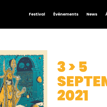
Festival
Événements
News
3 > 5
SEPTE
2021