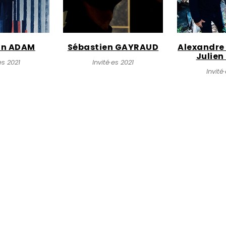
in ADAM
Sébastien GAYRAUD
Alexandre
Julie
es 2021
Invité·es 2021
Invité