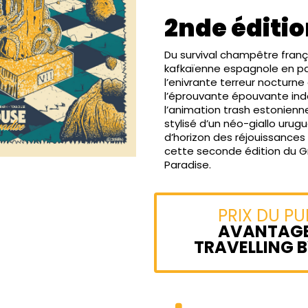
2nde éditi
Du survival champêtre franç
kafkaïenne espagnole en p
l’enivrante terreur nocturn
l’éprouvante épouvante ind
l’animation trash estonien
stylisé d’un néo-giallo urug
d’horizon des réjouissances
cette seconde édition du G
Paradise.
PRIX DU PUB
AVANTAGE
TRAVELLING B