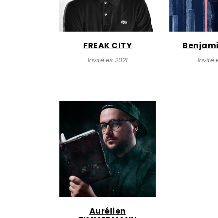
FREAK CITY
Benjam
Invité·es 2021
Invité·
Aurélien