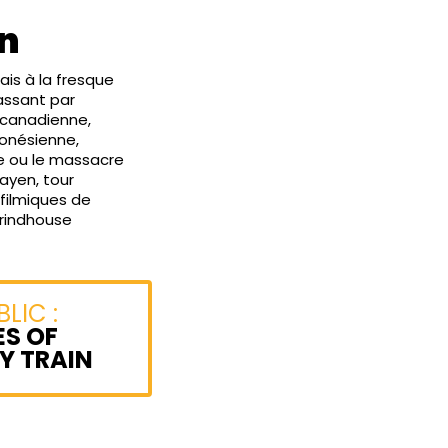
on
ais à la fresque
assant par
e canadienne,
onésienne,
ne ou le massacre
uayen, tour
 filmiques de
rindhouse
LIC :
S OF
Y TRAIN