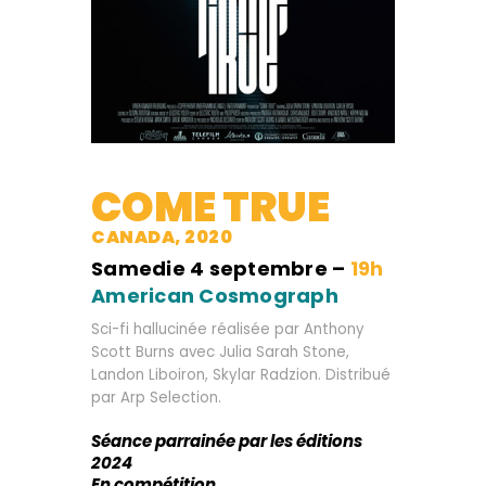
COME TRUE
CANADA, 2020
Samedie 4 septembre –
19h
American Cosmograph
Sci-fi hallucinée réalisée par Anthony
Scott Burns avec Julia Sarah Stone,
Landon Liboiron, Skylar Radzion. Distribué
par Arp Selection.
Séance parrainée par les éditions
2024
En compétition