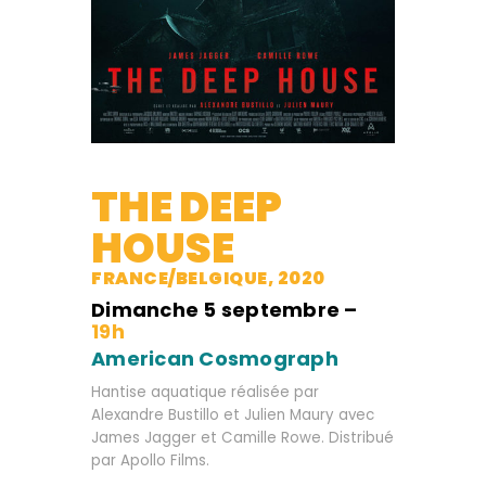
THE DEEP
HOUSE
FRANCE/BELGIQUE, 2020
Dimanche 5 septembre –
19h
American Cosmograph
Hantise aquatique réalisée par
Alexandre Bustillo et Julien Maury avec
James Jagger et Camille Rowe. Distribué
par Apollo Films.