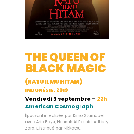
THE QUEEN OF
BLACK MAGIC
(RATU ILMU HITAM)
INDONÉSIE, 2019
Vendredi 3 septembre –
22h
American Cosmograph
Épouvante réalisée par Kimo Stamboel
avec Ario Bayu, Hannah Al Rashid, Adhisty
Zara. Distribué par Nikkatsu.