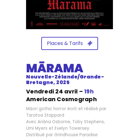
Places & Tarifs
MĀRAMA
Nouvelle-Zélande/Grande-
Bretagne, 2025
Vendredi 24 avril –
19h
American Cosmograph
Māori gothic horror écrit et réalisé par
Taratoa Stappard
Avec Ariāna Osborne, Toby Stephens,
Umi Myers et Evelyn Towersey
Distribué par Grindhouse Paradise