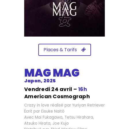
Places & Tarifs
MAG MAG
Japon, 2025
Vendredi 24 avril –
16h
American Cosmograph
Crazy in love réalisé par Yuriyan Retriever
Écrit par Eisuke Naitô
Avec Mai Fukagawa, Tetsu Hirahara,
Atsuko Hirata, Joe Kujo