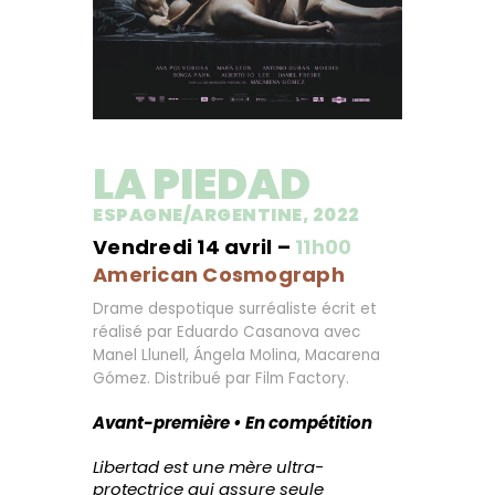
LA PIEDAD
ESPAGNE/ARGENTINE, 2022
Vendredi 14 avril –
11h00
American Cosmograph
Drame despotique surréaliste écrit et
réalisé par Eduardo Casanova avec
Manel Llunell, Ángela Molina, Macarena
Gómez. Distribué par Film Factory.
Avant-première • En compétition
Libertad est une mère ultra-
protectrice qui assure seule