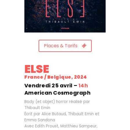
Places & Tarifs
ELSE
France / Belgique, 2024
Vendredi 25 avril –
14h
American Cosmograph
Body (et objet) horror réalisé par
Thibault Emin
Écrit par Alice Butaud, Thibault Emin et
Emma Sandona
Avec Edith Proust, Matthieu Sampeur,