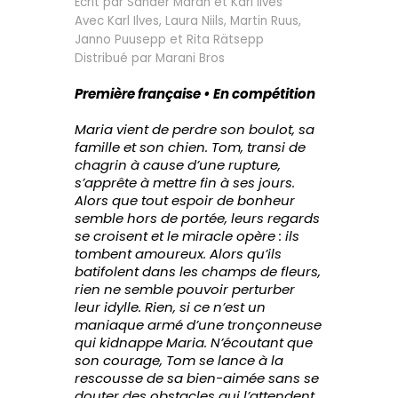
Écrit par Sander Maran et Karl Ilves
Avec Karl Ilves, Laura Niils, Martin Ruus,
Janno Puusepp et Rita Rätsepp
Distribué par Marani Bros
Première française • En compétition
Maria vient de perdre son boulot, sa
famille et son chien. Tom, transi de
chagrin à cause d’une rupture,
s’apprête à mettre fin à ses jours.
Alors que tout espoir de bonheur
semble hors de portée, leurs regards
se croisent et le miracle opère : ils
tombent amoureux. Alors qu’ils
batifolent dans les champs de fleurs,
rien ne semble pouvoir perturber
leur idylle. Rien, si ce n’est un
maniaque armé d’une tronçonneuse
qui kidnappe Maria. N’écoutant que
son courage, Tom se lance à la
rescousse de sa bien-aimée sans se
douter des obstacles qui l’attendent.