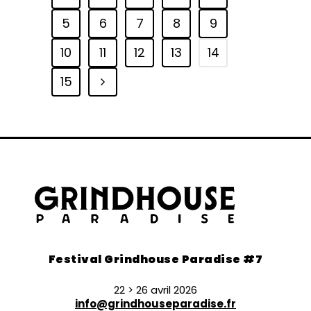
5
6
7
8
9
10
11
12
13
14
15
Festival Grindhouse Paradise #7
22 > 26 avril 2026
info@grindhouseparadise.fr