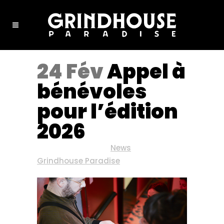
24 Fév
Appel à
bénévoles
pour l’édition
2026
Posted at 10:51h
in
News
by
Grindhouse Paradise