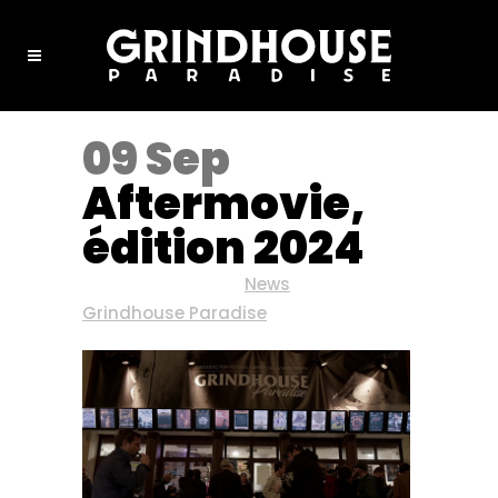
09 Sep
Aftermovie,
édition 2024
Posted at 17:51h
in
News
by
Grindhouse Paradise