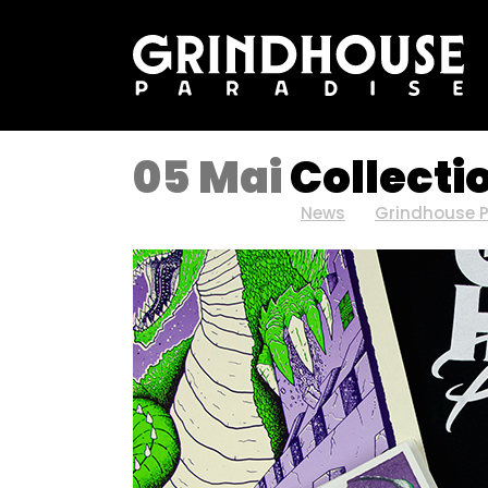
05 Mai
Collecti
Posted at 07:27h
in
News
by
Grindhouse 