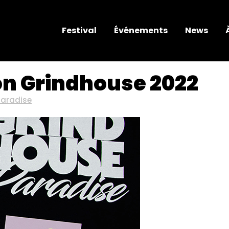
Festival
Événements
News
on Grindhouse 2022
Paradise