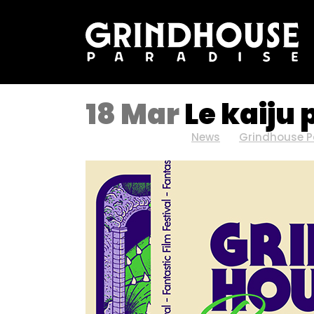
18 Mar
Le kaiju 
Posted at 08:13h
in
News
by
Grindhouse P