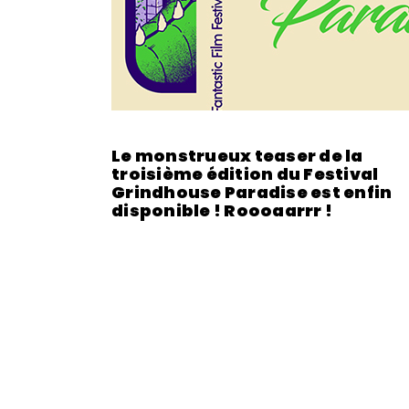
Le monstrueux teaser de la
troisième édition du Festival
Grindhouse Paradise est enfin
disponible ! Roooaarrr !