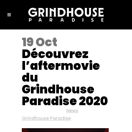
19 Oct
Découvrez
l’aftermovie
du
Grindhouse
Paradise 2020
Posted at 07:51h
in
News
by
Grindhouse Paradise