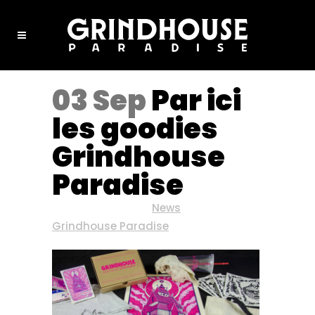
03 Sep
Par ici
les goodies
Grindhouse
Paradise
Posted at 11:18h
in
News
by
Grindhouse Paradise