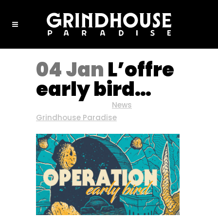
04 Jan
L’offre
early bird…
Posted at 08:03h
in
News
by
Grindhouse Paradise